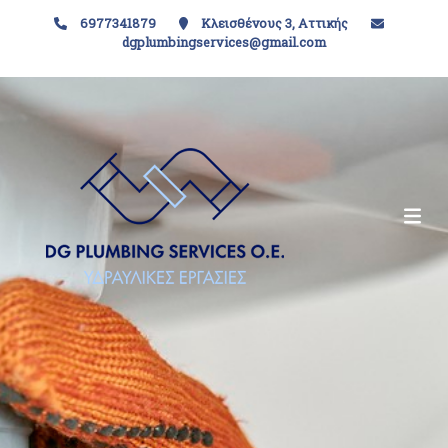
6977341879
Κλεισθένους 3, Αττικής
dgplumbingservices@gmail.com