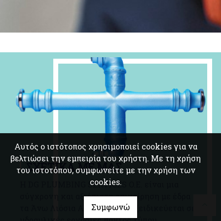
Αυτός ο ιστότοπος χρησιμοποιεί cookies για να
βελτιώσει την εμπειρία του χρήστη. Με τη χρήση
ΣΧΕΤΙΚΑ ΜΕ ΜΑΣ
του ιστοτόπου, συμφωνείτε με την χρήση των
cookies.
Η DG PLUMBING SERVICES O.E. είναι μια
σύγχρονη και αξιόπιστη επιχείρηση με έδρα
Συμφωνώ
τα Άνω Λιόσια Αττικής, που εξειδικεύεται σε
υδραυλικές εργασίες παντός τύπου.